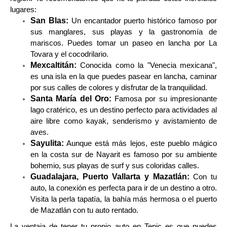
lugares:
San Blas:
Un encantador puerto histórico famoso por
sus manglares, sus playas y la gastronomía de
mariscos. Puedes tomar un paseo en lancha por La
Tovara y el cocodrilario.
Mexcaltitán:
Conocida como la "Venecia mexicana",
es una isla en la que puedes pasear en lancha, caminar
por sus calles de colores y disfrutar de la tranquilidad.
Santa María del Oro:
Famosa por su impresionante
lago cratérico, es un destino perfecto para actividades al
aire libre como kayak, senderismo y avistamiento de
aves.
Sayulita:
Aunque está más lejos, este pueblo mágico
en la costa sur de Nayarit es famoso por su ambiente
bohemio, sus playas de surf y sus coloridas calles.
Guadalajara, Puerto Vallarta y Mazatlán:
Con tu
auto, la conexión es perfecta para ir de un destino a otro.
Visita la perla tapatía, la bahía más hermosa o el puerto
de Mazatlán con tu auto rentado.
La ventaja de tener tu propio auto en Tepic es que puedes