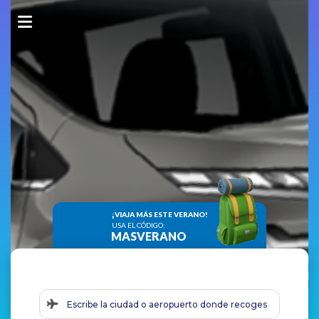
Renta fácil,
viaja MÁS
¡VIAJA MÁS ESTE VERANO!
USA EL CÓDIGO:
MASVERANO